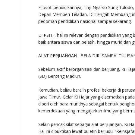
Filosofi pendidikannya, “Ing Ngarso Sung Tulodo
Depan Memberi Teladan, Di Tengah Membangun 
pedoman pendidikan nasional sampai sekarang.
Di PSHT, hal ini relevan dengan pendidikan yan
baik antara siswa dan pelatih, hingga murid dan
ALAT PERJUANGAN : BELA DIRI SAMPAI TULISA
Sebelum aktif berorganisasi dan berjuang, Ki H
(SD) Benteng Madiun.
Kemudian, beliau beralih profesi bekerja di perus
Jawa Timur, Gelar Ki Hajar yang disematkan pada
diberi oleh para muridnya sebagai bentuk pengho
kemerdekaan yang mengajarkan ilmu yang bermanfa
Selain pencak silat sebagai alat perjuangan, Ki 
Hal ini dibuktikan lewat buletin berjudul “Keinsjaf