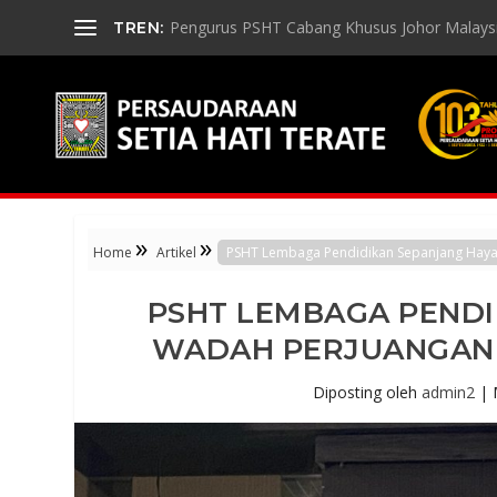
Pengurus PSHT Cabang Khusus Johor Malaysia
TREN:
»
»
Home
Artikel
PSHT Lembaga Pendidikan Sepanjang Hayat
PSHT LEMBAGA PENDI
WADAH PERJUANGAN 
Diposting oleh
admin2
|