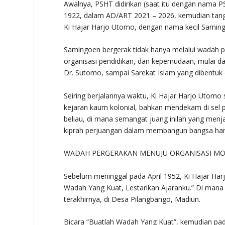
Awalnya, PSHT didirikan (saat itu dengan nama 
1922, dalam AD/ART 2021 – 2026, kemudian tangga
Ki Hajar Harjo Utomo, dengan nama kecil Samin
Samingoen bergerak tidak hanya melalui wadah 
organisasi pendidikan, dan kepemudaan, mulai d
Dr. Sutomo, sampai Sarekat Islam yang dibentuk
Seiring berjalannya waktu, Ki Hajar Harjo Utomo
kejaran kaum kolonial, bahkan mendekam di sel 
beliau, di mana semangat juang inilah yang men
kiprah perjuangan dalam membangun bangsa hari 
WADAH PERGERAKAN MENUJU ORGANISASI M
Sebelum meninggal pada April 1952, Ki Hajar Ha
Wadah Yang Kuat, Lestarikan Ajaranku.” Di mana p
terakhirnya, di Desa Pilangbango, Madiun.
Bicara “Buatlah Wadah Yang Kuat”, kemudian pad