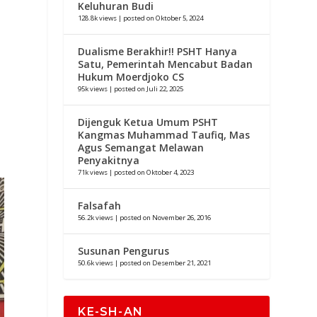
Keluhuran Budi
128.8k views
|
posted on Oktober 5, 2024
Dualisme Berakhir!! PSHT Hanya
Satu, Pemerintah Mencabut Badan
Hukum Moerdjoko CS
95k views
|
posted on Juli 22, 2025
Dijenguk Ketua Umum PSHT
Kangmas Muhammad Taufiq, Mas
Agus Semangat Melawan
Penyakitnya
71k views
|
posted on Oktober 4, 2023
Falsafah
56.2k views
|
posted on November 26, 2016
Susunan Pengurus
50.6k views
|
posted on Desember 21, 2021
KE-SH-AN