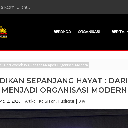
 Resmi Dilant...
BERANDA
ORGANISASI
BERITA
 : Dari Wadah Perjuangan Menjadi Organisasi Modern
DIKAN SEPANJANG HAYAT : DAR
MENJADI ORGANISASI MODERN
Mei 2, 2026
|
Artikel
,
Ke SH an
,
Publikasi
|
0