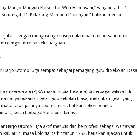
, Ing Madyo Mangun Karso, Tut Wuri Handayani,” yang berarti “Di
Semangat, Di Belakang Memberi Dorongan.” bahkan menjadi
g berjalan, dengan mengusung konsep dalam balutan persaudaraan,
 guru dengan nuansa kekeluargaan.
N
ajar Harjo Utomo juga sempat sebagai pemagang guru di Sekolah Dasa
ahaan kereta api (PJKA masa Hindia Belanda) di berbagai wilayah di
 namanya bukanlah gelar guru sekolah biasa, melainkan gelar yang
rmatan atas jasanya sebagai guru, bahkan tokoh perintis
at, serta berbagai kontribusi lainnya.
Hajar Harjo Utomo juga aktif menulis dan berprofesi sebagai wartawan.
an Rakjat” di masa kolonial terbit tahun 1932, berisikan ajakan untuk