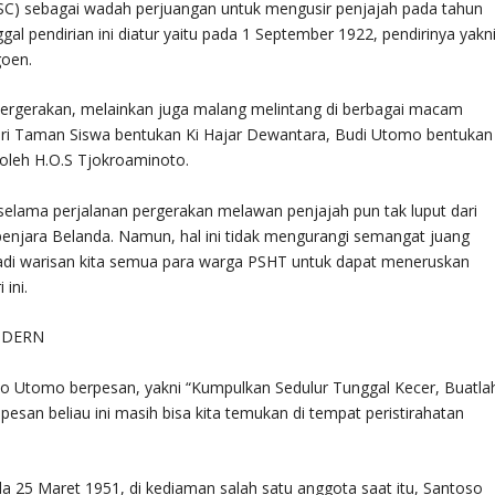
PSC) sebagai wadah perjuangan untuk mengusir penjajah pada tahun
l pendirian ini diatur yaitu pada 1 September 1922, pendirinya yakn
goen.
pergerakan, melainkan juga malang melintang di berbagai macam
ari Taman Siswa bentukan Ki Hajar Dewantara, Budi Utomo bentukan
 oleh H.O.S Tjokroaminoto.
 selama perjalanan pergerakan melawan penjajah pun tak luput dari
penjara Belanda. Namun, hal ini tidak mengurangi semangat juang
jadi warisan kita semua para warga PSHT untuk dapat meneruskan
ini.
ODERN
rjo Utomo berpesan, yakni “Kumpulkan Sedulur Tunggal Kecer, Buatla
esan beliau ini masih bisa kita temukan di tempat peristirahatan
a 25 Maret 1951, di kediaman salah satu anggota saat itu, Santoso