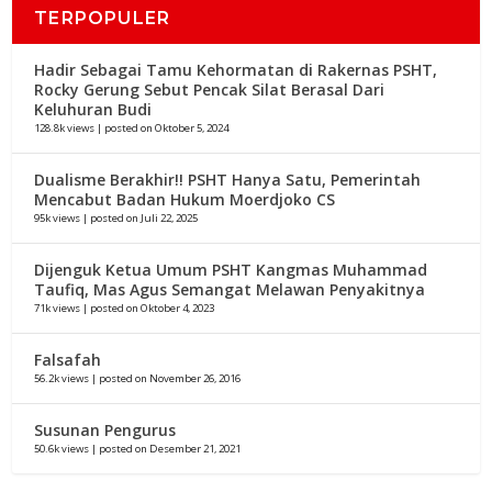
TERPOPULER
Hadir Sebagai Tamu Kehormatan di Rakernas PSHT,
Rocky Gerung Sebut Pencak Silat Berasal Dari
Keluhuran Budi
128.8k views
|
posted on Oktober 5, 2024
Dualisme Berakhir!! PSHT Hanya Satu, Pemerintah
Mencabut Badan Hukum Moerdjoko CS
95k views
|
posted on Juli 22, 2025
Dijenguk Ketua Umum PSHT Kangmas Muhammad
Taufiq, Mas Agus Semangat Melawan Penyakitnya
71k views
|
posted on Oktober 4, 2023
Falsafah
56.2k views
|
posted on November 26, 2016
Susunan Pengurus
50.6k views
|
posted on Desember 21, 2021