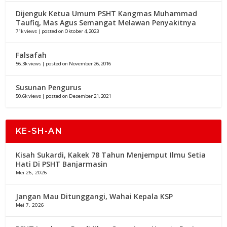
Dijenguk Ketua Umum PSHT Kangmas Muhammad
Taufiq, Mas Agus Semangat Melawan Penyakitnya
71k views
|
posted on Oktober 4, 2023
Falsafah
56.3k views
|
posted on November 26, 2016
Susunan Pengurus
50.6k views
|
posted on Desember 21, 2021
KE-SH-AN
Kisah Sukardi, Kakek 78 Tahun Menjemput Ilmu Setia
Hati Di PSHT Banjarmasin
Mei 26, 2026
Jangan Mau Ditunggangi, Wahai Kepala KSP
Mei 7, 2026