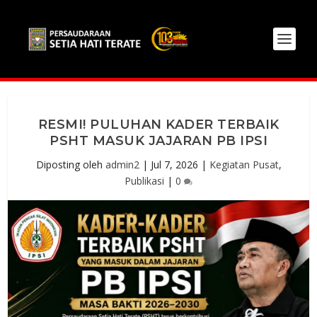
RESMI! PULUHAN KADER TERBAIK
PSHT MASUK JAJARAN PB IPSI
Diposting oleh
admin2
|
Jul 7, 2026
|
Kegiatan Pusat
,
Publikasi
|
0