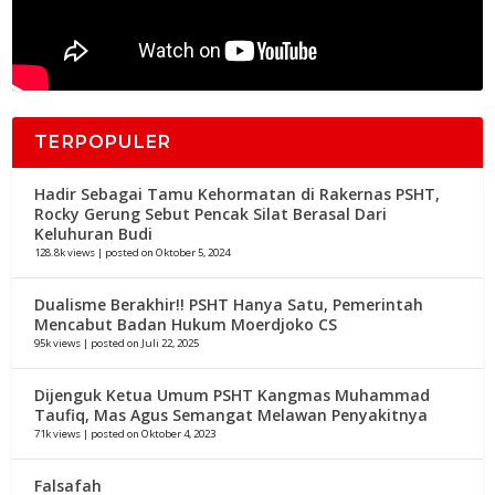
TERPOPULER
Hadir Sebagai Tamu Kehormatan di Rakernas PSHT,
Rocky Gerung Sebut Pencak Silat Berasal Dari
Keluhuran Budi
128.8k views
|
posted on Oktober 5, 2024
Dualisme Berakhir!! PSHT Hanya Satu, Pemerintah
Mencabut Badan Hukum Moerdjoko CS
95k views
|
posted on Juli 22, 2025
Dijenguk Ketua Umum PSHT Kangmas Muhammad
Taufiq, Mas Agus Semangat Melawan Penyakitnya
71k views
|
posted on Oktober 4, 2023
Falsafah