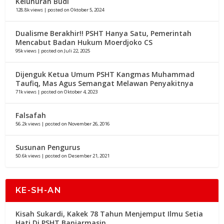
Keluhuran Budi
128.8k views
|
posted on Oktober 5, 2024
Dualisme Berakhir!! PSHT Hanya Satu, Pemerintah
Mencabut Badan Hukum Moerdjoko CS
95k views
|
posted on Juli 22, 2025
Dijenguk Ketua Umum PSHT Kangmas Muhammad
Taufiq, Mas Agus Semangat Melawan Penyakitnya
71k views
|
posted on Oktober 4, 2023
Falsafah
56.2k views
|
posted on November 26, 2016
Susunan Pengurus
50.6k views
|
posted on Desember 21, 2021
KE-SH-AN
Kisah Sukardi, Kakek 78 Tahun Menjemput Ilmu Setia
Hati Di PSHT Banjarmasin