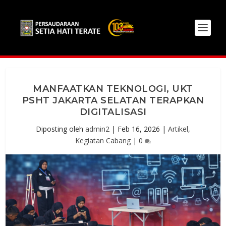
MANFAATKAN TEKNOLOGI, UKT
PSHT JAKARTA SELATAN TERAPKAN
DIGITALISASI
Diposting oleh
admin2
|
Feb 16, 2026
|
Artikel
,
Kegiatan Cabang
|
0