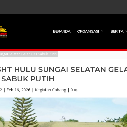
BERANDA
ORGANISASI
BERITA
ngai Selatan Gelar UKT Sabuk Putih
HT HULU SUNGAI SELATAN GEL
 SABUK PUTIH
2
|
Feb 16, 2026
|
Kegiatan Cabang
|
0