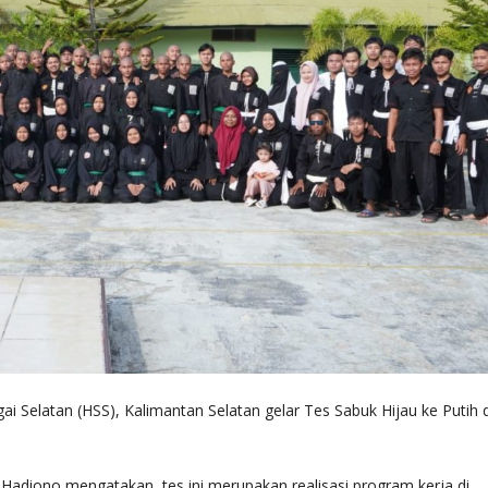
i Selatan (HSS), Kalimantan Selatan gelar Tes Sabuk Hijau ke Putih d
Hadiono mengatakan, tes ini merupakan realisasi program kerja di