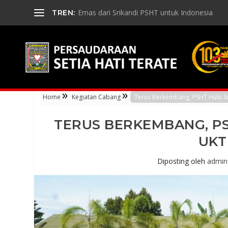
Emas dari Srikandi PSHT untuk Indonesia
TREN:
»
»
Home
Kegiatan Cabang
Terus Berkembang, PSHT Hulu Su
TERUS BERKEMBANG, PS
UKT
Diposting oleh
admin