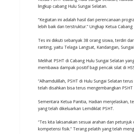
lingkup cabang Hulu Sungai Selatan.
“Kegiatan ini adalah hasil dari perencanaan pro
lebih baik dan terstruktur.” Ungkap Ketua Cabang s
Tes ini diikuti sebanyak 38 orang siswa, terdiri 
ranting, yaitu Telaga Langsat, Kandangan, Sunga
Melihat PSHT di Cabang Hulu Sungai Selatan yan
membawa dampak positif bagi pencak silat di HSS
“Alhamdulillah, PSHT di Hulu Sungai Selatan ter
telah disahkan bisa terus mengembangkan PSHT d
Sementara Ketua Panitia, Hadian menjelaskan, tes 
yang telah dikeluarkan Lemdiklat PSHT.
“Tes kita laksanakan sesuai arahan dan petunjuk 
kompetensi fisik.” Terang pelatih yang telah menga