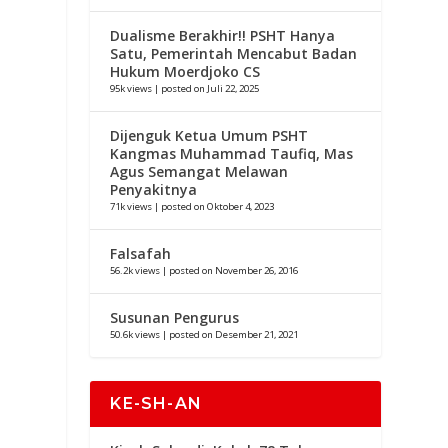
Dualisme Berakhir!! PSHT Hanya
Satu, Pemerintah Mencabut Badan
Hukum Moerdjoko CS
95k views
|
posted on Juli 22, 2025
Dijenguk Ketua Umum PSHT
Kangmas Muhammad Taufiq, Mas
Agus Semangat Melawan
Penyakitnya
71k views
|
posted on Oktober 4, 2023
Falsafah
56.2k views
|
posted on November 26, 2016
Susunan Pengurus
50.6k views
|
posted on Desember 21, 2021
KE-SH-AN