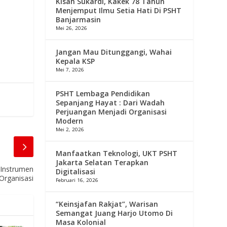
Kisah Sukardi, Kakek 78 Tahun
Menjemput Ilmu Setia Hati Di PSHT
Banjarmasin
Mei 26, 2026
Jangan Mau Ditunggangi, Wahai
Kepala KSP
Mei 7, 2026
PSHT Lembaga Pendidikan
Sepanjang Hayat : Dari Wadah
Perjuangan Menjadi Organisasi
Modern
Mei 2, 2026
Manfaatkan Teknologi, UKT PSHT
Jakarta Selatan Terapkan
 Instrumen
Digitalisasi
 Organisasi
Februari 16, 2026
“Keinsjafan Rakjat”, Warisan
Semangat Juang Harjo Utomo Di
Masa Kolonial