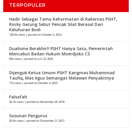
TERPOPULER
Hadir Sebagai Tamu Kehormatan di Rakernas PSHT,
Rocky Gerung Sebut Pencak Silat Berasal Dari
Keluhuran Budi
128.8k views
|
posted on Oktober 5, 2024
Dualisme Berakhir!! PSHT Hanya Satu, Pemerintah
Mencabut Badan Hukum Moerdjoko CS
95k views
|
posted on Juli 22, 2025
Dijenguk Ketua Umum PSHT Kangmas Muhammad
Taufiq, Mas Agus Semangat Melawan Penyakitnya
71k views
|
posted on Oktober 4, 2023
Falsafah
56.2k views
|
posted on November 26, 2016
Susunan Pengurus
50.6k views
|
posted on Desember 21, 2021