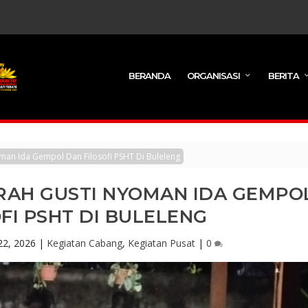
BERANDA
ORGANISASI
BERITA
oman Ida Gempol Dan Filosofi PSHT Di Buleleng
RAH GUSTI NYOMAN IDA GEMPO
FI PSHT DI BULELENG
22, 2026
|
Kegiatan Cabang
,
Kegiatan Pusat
|
0