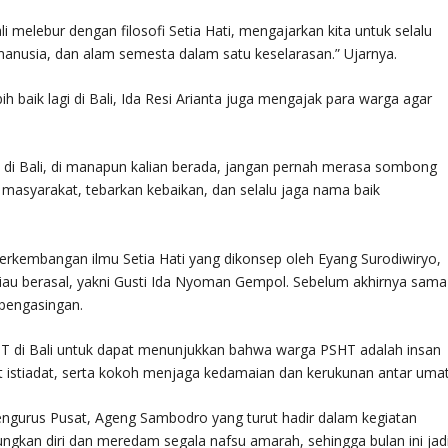
 Bali melebur dengan filosofi Setia Hati, mengajarkan kita untuk selalu
usia, dan alam semesta dalam satu keselarasan.” Ujarnya.
baik lagi di Bali, Ida Resi Arianta juga mengajak para warga agar
di Bali, di manapun kalian berada, jangan pernah merasa sombong
gah masyarakat, tebarkan kebaikan, dan selalu jaga nama baik
 perkembangan ilmu Setia Hati yang dikonsep oleh Eyang Surodiwiryo,
eliau berasal, yakni Gusti Ida Nyoman Gempol. Sebelum akhirnya sama
 pengasingan.
HT di Bali untuk dapat menunjukkan bahwa warga PSHT adalah insan
istiadat, serta kokoh menjaga kedamaian dan kerukunan antar umat
ngurus Pusat, Ageng Sambodro yang turut hadir dalam kegiatan
ngkan diri dan meredam segala nafsu amarah, sehingga bulan ini jad