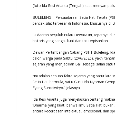
(foto Ida Resi Arianta (Tengah) saat menyampai
BULELENG – Persaudaraan Setia Hati Terate (PSH
pencak silat terbesar di Indonesia, khususnya di Ba
Di daerah berjuluk Pulau Dewata ini, tepatnya di
historis yang sangat kuat dan tak terpisahkan.
Dewan Pertimbangan Cabang PSHT Buleleng, Id
calon warga pada Sabtu (20/6/2026), yakni tentang
sejarah yang menjadikan Bali sebagai salah satu t
“Ini adalah sebuah fakta sejarah yang patut kita
Setia Hati bermula, yaitu Gusti Ida Nyoman Gemp
Eyang Surodiwiryo.” Jelasnya.
Ida Resi Arianta juga menjelaskan tentang makn
‘Dharma’ yang kuat, bahwa ilmu Setia Hati bukan
antara kecerdasan intelektual, emosional, dan spir