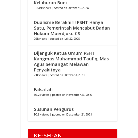
Keluhuran Budi
128.8k views
|
posted on Oktober 5, 2024
Dualisme Berakhir!! PSHT Hanya
Satu, Pemerintah Mencabut Badan
Hukum Moerdjoko CS
95k views
|
posted on Juli 22, 2025
Dijenguk Ketua Umum PSHT
Kangmas Muhammad Taufiq, Mas
Agus Semangat Melawan
Penyakitnya
71k views
|
posted on Oktober 4, 2023
Falsafah
56.2k views
|
posted on November 26, 2016
a
Susunan Pengurus
50.6k views
|
posted on Desember 21, 2021
KE-SH-AN