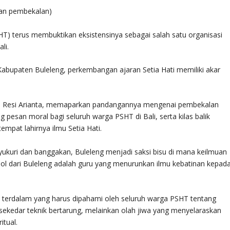
kan pembekalan)
T) terus membuktikan eksistensinya sebagai salah satu organisasi
li.
 Kabupaten Buleleng, perkembangan ajaran Setia Hati memiliki akar
a Resi Arianta, memaparkan pandangannya mengenai pembekalan
 pesan moral bagi seluruh warga PSHT di Bali, serta kilas balik
empat lahirnya ilmu Setia Hati.
 syukuri dan banggakan, Buleleng menjadi saksi bisu di mana keilmuan
ol dari Buleleng adalah guru yang menurunkan ilmu kebatinan kepad
a terdalam yang harus dipahami oleh seluruh warga PSHT tentang
 sekedar teknik bertarung, melainkan olah jiwa yang menyelaraskan
itual.