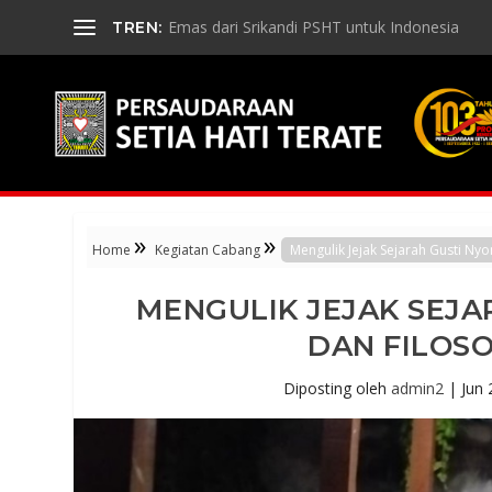
Emas dari Srikandi PSHT untuk Indonesia
TREN:
»
»
Home
Kegiatan Cabang
Mengulik Jejak Sejarah Gusti Ny
MENGULIK JEJAK SEJA
DAN FILOSO
Diposting oleh
admin2
|
Jun 