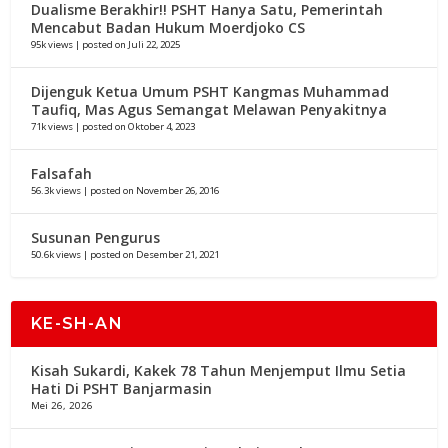
Dualisme Berakhir!! PSHT Hanya Satu, Pemerintah
Mencabut Badan Hukum Moerdjoko CS
95k views
|
posted on Juli 22, 2025
Dijenguk Ketua Umum PSHT Kangmas Muhammad
Taufiq, Mas Agus Semangat Melawan Penyakitnya
71k views
|
posted on Oktober 4, 2023
Falsafah
56.3k views
|
posted on November 26, 2016
Susunan Pengurus
50.6k views
|
posted on Desember 21, 2021
KE-SH-AN
Kisah Sukardi, Kakek 78 Tahun Menjemput Ilmu Setia
Hati Di PSHT Banjarmasin
Mei 26, 2026