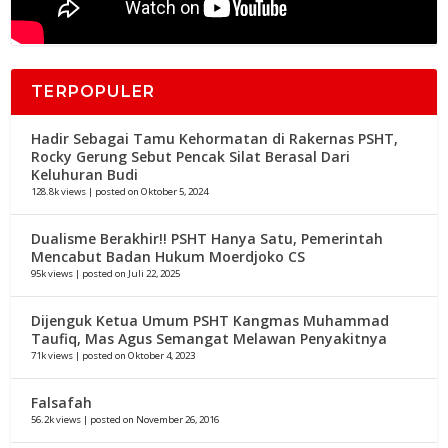
TERPOPULER
Hadir Sebagai Tamu Kehormatan di Rakernas PSHT,
Rocky Gerung Sebut Pencak Silat Berasal Dari
Keluhuran Budi
128.8k views
|
posted on Oktober 5, 2024
Dualisme Berakhir!! PSHT Hanya Satu, Pemerintah
Mencabut Badan Hukum Moerdjoko CS
95k views
|
posted on Juli 22, 2025
Dijenguk Ketua Umum PSHT Kangmas Muhammad
Taufiq, Mas Agus Semangat Melawan Penyakitnya
71k views
|
posted on Oktober 4, 2023
Falsafah
56.2k views
|
posted on November 26, 2016