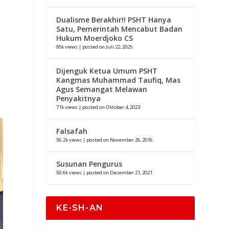
Dualisme Berakhir!! PSHT Hanya
Satu, Pemerintah Mencabut Badan
Hukum Moerdjoko CS
95k views
|
posted on Juli 22, 2025
Dijenguk Ketua Umum PSHT
Kangmas Muhammad Taufiq, Mas
Agus Semangat Melawan
Penyakitnya
71k views
|
posted on Oktober 4, 2023
Falsafah
56.2k views
|
posted on November 26, 2016
Susunan Pengurus
50.6k views
|
posted on Desember 21, 2021
KE-SH-AN