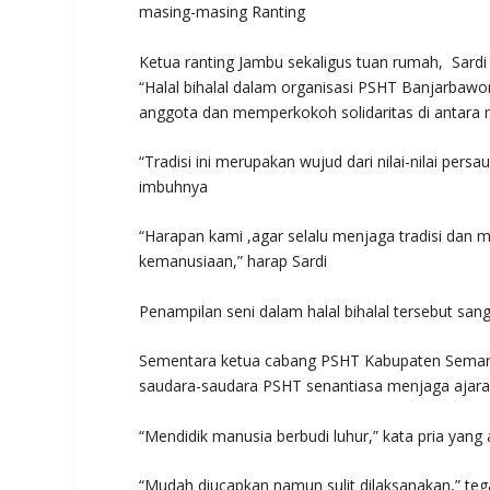
masing-masing Ranting
Ketua ranting Jambu sekaligus tuan rumah, Sar
“Halal bihalal dalam organisasi PSHT Banjarba
anggota dan memperkokoh solidaritas di antara m
“Tradisi ini merupakan wujud dari nilai-nilai pe
imbuhnya
“Harapan kami ,agar selalu menjaga tradisi dan m
kemanusiaan,” harap Sardi
Penampilan seni dalam halal bihalal tersebut san
Sementara ketua cabang PSHT Kabupaten Semara
saudara-saudara PSHT senantiasa menjaga ajar
“Mendidik manusia berbudi luhur,” kata pria yang a
“Mudah diucapkan namun sulit dilaksanakan,” teg