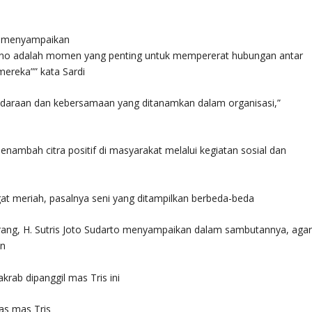
di menyampaikan
wono adalah momen yang penting untuk mempererat hubungan antar
ereka”” kata Sardi
rsaudaraan dan kebersamaan yang ditanamkan dalam organisasi,”
enambah citra positif di masyarakat melalui kegiatan sosial dan
gat meriah, pasalnya seni yang ditampilkan berbeda-beda
ng, H. Sutris Joto Sudarto menyampaikan dalam sambutannya, aga
an
krab dipanggil mas Tris ini
as mas Tris