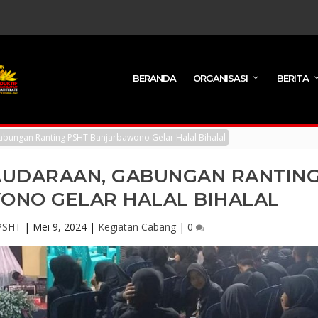
BERANDA
ORGANISASI
BERITA
ungan Ranting PSHT Banjarbawono Gelar Halal Bihalal
UDARAAN, GABUNGAN RANTIN
ONO GELAR HALAL BIHALAL
PSHT
|
Mei 9, 2024
|
Kegiatan Cabang
|
0