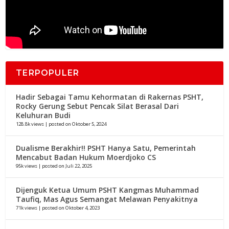
TERPOPULER
Hadir Sebagai Tamu Kehormatan di Rakernas PSHT,
Rocky Gerung Sebut Pencak Silat Berasal Dari
Keluhuran Budi
128.8k views
|
posted on Oktober 5, 2024
Dualisme Berakhir!! PSHT Hanya Satu, Pemerintah
Mencabut Badan Hukum Moerdjoko CS
95k views
|
posted on Juli 22, 2025
Dijenguk Ketua Umum PSHT Kangmas Muhammad
Taufiq, Mas Agus Semangat Melawan Penyakitnya
71k views
|
posted on Oktober 4, 2023