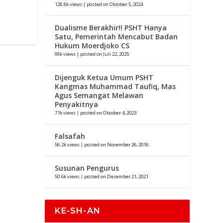
128.8k views
|
posted on Oktober 5, 2024
Dualisme Berakhir!! PSHT Hanya
Satu, Pemerintah Mencabut Badan
Hukum Moerdjoko CS
95k views
|
posted on Juli 22, 2025
Dijenguk Ketua Umum PSHT
Kangmas Muhammad Taufiq, Mas
Agus Semangat Melawan
Penyakitnya
71k views
|
posted on Oktober 4, 2023
Falsafah
56.2k views
|
posted on November 26, 2016
Susunan Pengurus
50.6k views
|
posted on Desember 21, 2021
KE-SH-AN