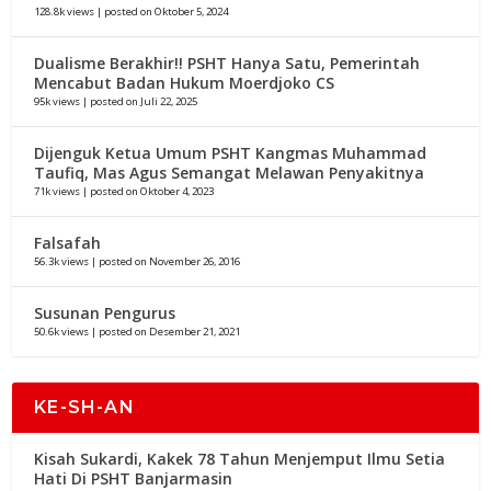
128.8k views
|
posted on Oktober 5, 2024
Dualisme Berakhir!! PSHT Hanya Satu, Pemerintah
Mencabut Badan Hukum Moerdjoko CS
95k views
|
posted on Juli 22, 2025
Dijenguk Ketua Umum PSHT Kangmas Muhammad
Taufiq, Mas Agus Semangat Melawan Penyakitnya
71k views
|
posted on Oktober 4, 2023
Falsafah
56.3k views
|
posted on November 26, 2016
Susunan Pengurus
50.6k views
|
posted on Desember 21, 2021
KE-SH-AN
Kisah Sukardi, Kakek 78 Tahun Menjemput Ilmu Setia
Hati Di PSHT Banjarmasin