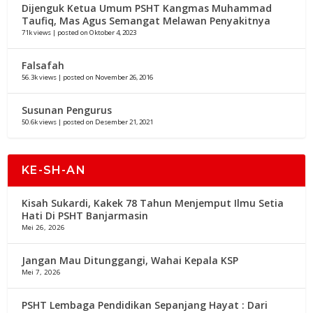
Dijenguk Ketua Umum PSHT Kangmas Muhammad
Taufiq, Mas Agus Semangat Melawan Penyakitnya
71k views
|
posted on Oktober 4, 2023
Falsafah
56.3k views
|
posted on November 26, 2016
Susunan Pengurus
50.6k views
|
posted on Desember 21, 2021
KE-SH-AN
Kisah Sukardi, Kakek 78 Tahun Menjemput Ilmu Setia
Hati Di PSHT Banjarmasin
Mei 26, 2026
Jangan Mau Ditunggangi, Wahai Kepala KSP
Mei 7, 2026
PSHT Lembaga Pendidikan Sepanjang Hayat : Dari