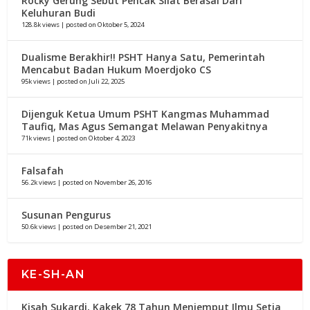
Rocky Gerung Sebut Pencak Silat Berasal Dari
Keluhuran Budi
128.8k views
|
posted on Oktober 5, 2024
Dualisme Berakhir!! PSHT Hanya Satu, Pemerintah
Mencabut Badan Hukum Moerdjoko CS
95k views
|
posted on Juli 22, 2025
Dijenguk Ketua Umum PSHT Kangmas Muhammad
Taufiq, Mas Agus Semangat Melawan Penyakitnya
71k views
|
posted on Oktober 4, 2023
Falsafah
56.2k views
|
posted on November 26, 2016
Susunan Pengurus
50.6k views
|
posted on Desember 21, 2021
KE-SH-AN
Kisah Sukardi, Kakek 78 Tahun Menjemput Ilmu Setia