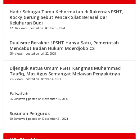
Hadir Sebagai Tamu Kehormatan di Rakernas PSHT,
Rocky Gerung Sebut Pencak Silat Berasal Dari
Keluhuran Budi
128.8k views
|
posted on Oktober 5, 2024
Dualisme Berakhir!! PSHT Hanya Satu, Pemerintah
Mencabut Badan Hukum Moerdjoko CS
95k views
|
posted on Juli 22, 2025
Dijenguk Ketua Umum PSHT Kangmas Muhammad
Taufiq, Mas Agus Semangat Melawan Penyakitnya
71k views
|
posted on Oktober 4, 2023
Falsafah
56.2k views
|
posted on November 26, 2016
Susunan Pengurus
50.6k views
|
posted on Desember 21, 2021