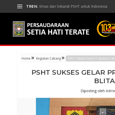
Emas dari Srikandi PSHT untuk Indonesia
TREN:
»
»
Home
Kegiatan Cabang
PSHT Sukses Gelar Prapatan Caba
PSHT SUKSES GELAR P
BLIT
Diposting oleh
Admi