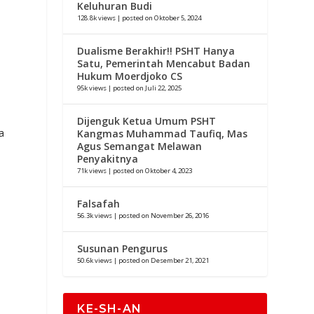
Keluhuran Budi
128.8k views
|
posted on Oktober 5, 2024
Dualisme Berakhir!! PSHT Hanya
Satu, Pemerintah Mencabut Badan
Hukum Moerdjoko CS
95k views
|
posted on Juli 22, 2025
Dijenguk Ketua Umum PSHT
a
Kangmas Muhammad Taufiq, Mas
Agus Semangat Melawan
Penyakitnya
71k views
|
posted on Oktober 4, 2023
Falsafah
56.3k views
|
posted on November 26, 2016
Susunan Pengurus
50.6k views
|
posted on Desember 21, 2021
KE-SH-AN