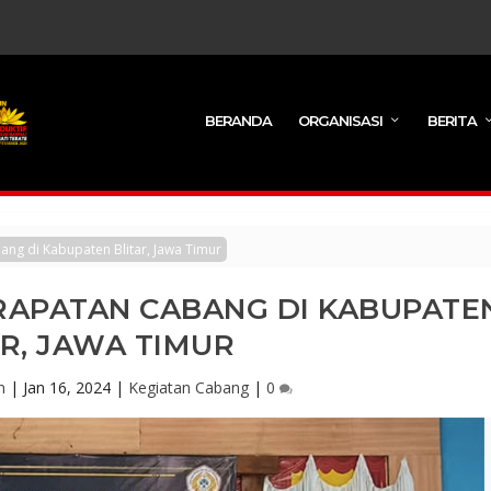
BERANDA
ORGANISASI
BERITA
ng di Kabupaten Blitar, Jawa Timur
RAPATAN CABANG DI KABUPATE
AR, JAWA TIMUR
n
|
Jan 16, 2024
|
Kegiatan Cabang
|
0