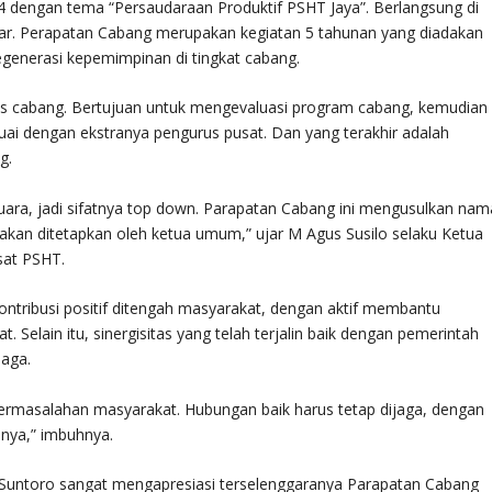
 dengan tema “Persaudaraan Produktif PSHT Jaya”. Berlangsung di
r. Perapatan Cabang merupakan kegiatan 5 tahunan yang diadakan
egenerasi kepemimpinan di tingkat cabang.
 cabang. Bertujuan untuk mengevaluasi program cabang, kemudian
i dengan ekstranya pengurus pusat. Dan yang terakhir adalah
g.
suara, jadi sifatnya top down. Parapatan Cabang ini mengusulkan nam
akan ditetapkan oleh ketua umum,” ujar M Agus Susilo selaku Ketua
sat PSHT.
ontribusi positif ditengah masyarakat, dengan aktif membantu
Selain itu, sinergisitas yang telah terjalin baik dengan pemerintah
jaga.
permasalahan masyarakat. Hubungan baik harus tetap dijaga, dengan
anya,” imbuhnya.
Suntoro sangat mengapresiasi terselenggaranya Parapatan Cabang