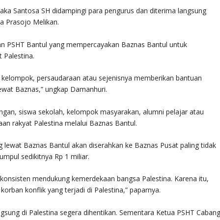
Jaka Santosa SH didampingi para pengurus dan diterima langsung
a Prasojo Melikan.
aan PSHT Bantul yang mempercayakan Baznas Bantul untuk
 Palestina.
i kelompok, persaudaraan atau sejenisnya memberikan bantuan
 lewat Baznas,” ungkap Damanhuri.
gan, siswa sekolah, kelompok masyarakan, alumni pelajar atau
n rakyat Palestina melalui Baznas Bantul.
 lewat Baznas Bantul akan diserahkan ke Baznas Pusat paling tidak
mpul sedikitnya Rp 1 miliar.
I konsisten mendukung kemerdekaan bangsa Palestina. Karena itu,
ban konflik yang terjadi di Palestina,” paparnya.
ngsung di Palestina segera dihentikan. Sementara Ketua PSHT Caban