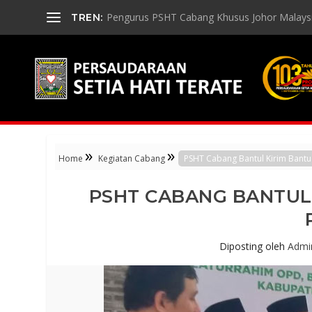
Pengurus PSHT Cabang Khusus Johor Malaysia
TREN:
»
»
Home
Kegiatan Cabang
PSHT Cabang Bantul Kirim Bantua
PSHT CABANG BANTUL
Diposting oleh
Admi