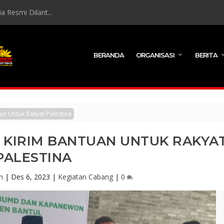
 Resmi Dilant...
BERANDA
ORGANISASI
BERITA
n Untuk Rakyat Palestina
 KIRIM BANTUAN UNTUK RAKYA
PALESTINA
n
|
Des 6, 2023
|
Kegiatan Cabang
|
0