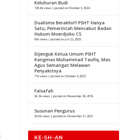
Keluhuran Budi
128.8k views
|
posted on Oktober 5, 2024
Dualisme Berakhir!! PSHT Hanya
Satu, Pemerintah Mencabut Badan
Hukum Moerdjoko CS
95k views
|
posted on Juli 22, 2025
Dijenguk Ketua Umum PSHT
Kangmas Muhammad Taufiq, Mas
Agus Semangat Melawan
Penyakitnya
71k views
|
posted on Oktober 4, 2023
Falsafah
56.3k views
|
posted on November 26, 2016
Susunan Pengurus
50.6k views
|
posted on Desember 21, 2021
g
KE-SH-AN