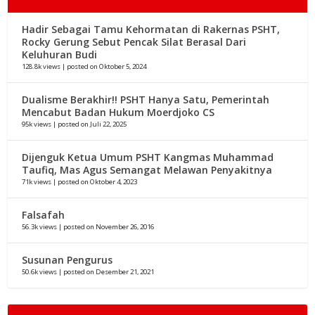
Hadir Sebagai Tamu Kehormatan di Rakernas PSHT,
Rocky Gerung Sebut Pencak Silat Berasal Dari
Keluhuran Budi
128.8k views
|
posted on Oktober 5, 2024
Dualisme Berakhir!! PSHT Hanya Satu, Pemerintah
Mencabut Badan Hukum Moerdjoko CS
95k views
|
posted on Juli 22, 2025
Dijenguk Ketua Umum PSHT Kangmas Muhammad
Taufiq, Mas Agus Semangat Melawan Penyakitnya
71k views
|
posted on Oktober 4, 2023
Falsafah
56.3k views
|
posted on November 26, 2016
Susunan Pengurus
50.6k views
|
posted on Desember 21, 2021