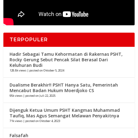
TERPOPULER
Hadir Sebagai Tamu Kehormatan di Rakernas PSHT,
Rocky Gerung Sebut Pencak Silat Berasal Dari
Keluhuran Budi
128.8k views
|
posted on Oktober 5, 2024
Dualisme Berakhir!! PSHT Hanya Satu, Pemerintah
Mencabut Badan Hukum Moerdjoko CS
95k views
|
posted on Juli 22, 2025
Dijenguk Ketua Umum PSHT Kangmas Muhammad
Taufiq, Mas Agus Semangat Melawan Penyakitnya
71k views
|
posted on Oktober 4, 2023
Falsafah