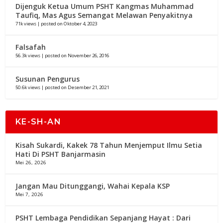
Dijenguk Ketua Umum PSHT Kangmas Muhammad
Taufiq, Mas Agus Semangat Melawan Penyakitnya
71k views
|
posted on Oktober 4, 2023
Falsafah
56.3k views
|
posted on November 26, 2016
Susunan Pengurus
50.6k views
|
posted on Desember 21, 2021
KE-SH-AN
Kisah Sukardi, Kakek 78 Tahun Menjemput Ilmu Setia
Hati Di PSHT Banjarmasin
Mei 26, 2026
Jangan Mau Ditunggangi, Wahai Kepala KSP
Mei 7, 2026
PSHT Lembaga Pendidikan Sepanjang Hayat : Dari