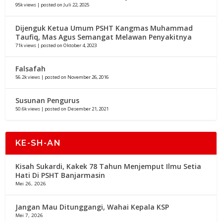
95k views
|
posted on Juli 22, 2025
Dijenguk Ketua Umum PSHT Kangmas Muhammad
Taufiq, Mas Agus Semangat Melawan Penyakitnya
71k views
|
posted on Oktober 4, 2023
Falsafah
56.2k views
|
posted on November 26, 2016
Susunan Pengurus
50.6k views
|
posted on Desember 21, 2021
KE-SH-AN
Kisah Sukardi, Kakek 78 Tahun Menjemput Ilmu Setia
Hati Di PSHT Banjarmasin
Mei 26, 2026
Jangan Mau Ditunggangi, Wahai Kepala KSP
Mei 7, 2026