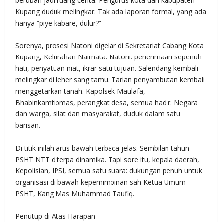
berubah jadi ruang cerita. Pengurus kota dan kabupaten
Kupang duduk melingkar. Tak ada laporan formal, yang ada
hanya “piye kabare, dulur?”
Sorenya, prosesi Natoni digelar di Sekretariat Cabang Kota
Kupang, Kelurahan Naimata. Natoni: penerimaan sepenuh
hati, penyatuan niat, ikrar satu tujuan. Salendang kembali
melingkar di leher sang tamu. Tarian penyambutan kembali
menggetarkan tanah. Kapolsek Maulafa,
Bhabinkamtibmas, perangkat desa, semua hadir. Negara
dan warga, silat dan masyarakat, duduk dalam satu
barisan.
Di titik inilah arus bawah terbaca jelas. Sembilan tahun
PSHT NTT diterpa dinamika. Tapi sore itu, kepala daerah,
Kepolisian, IPSI, semua satu suara: dukungan penuh untuk
organisasi di bawah kepemimpinan sah Ketua Umum
PSHT, Kang Mas Muhammad Taufiq.
Penutup di Atas Harapan