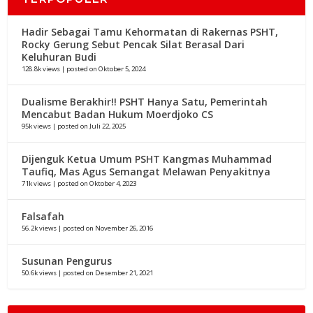
Hadir Sebagai Tamu Kehormatan di Rakernas PSHT,
Rocky Gerung Sebut Pencak Silat Berasal Dari
Keluhuran Budi
128.8k views
|
posted on Oktober 5, 2024
Dualisme Berakhir!! PSHT Hanya Satu, Pemerintah
Mencabut Badan Hukum Moerdjoko CS
95k views
|
posted on Juli 22, 2025
Dijenguk Ketua Umum PSHT Kangmas Muhammad
Taufiq, Mas Agus Semangat Melawan Penyakitnya
71k views
|
posted on Oktober 4, 2023
Falsafah
56.2k views
|
posted on November 26, 2016
Susunan Pengurus
50.6k views
|
posted on Desember 21, 2021