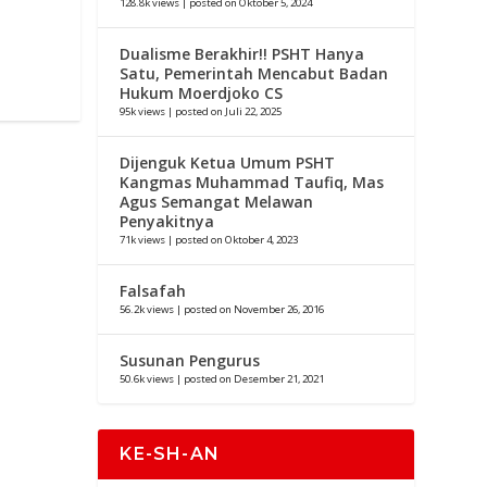
128.8k views
|
posted on Oktober 5, 2024
Dualisme Berakhir!! PSHT Hanya
Satu, Pemerintah Mencabut Badan
Hukum Moerdjoko CS
95k views
|
posted on Juli 22, 2025
Dijenguk Ketua Umum PSHT
Kangmas Muhammad Taufiq, Mas
Agus Semangat Melawan
Penyakitnya
71k views
|
posted on Oktober 4, 2023
Falsafah
56.2k views
|
posted on November 26, 2016
Susunan Pengurus
50.6k views
|
posted on Desember 21, 2021
KE-SH-AN