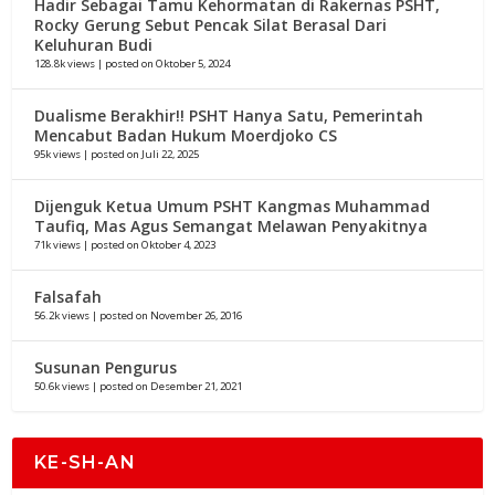
Hadir Sebagai Tamu Kehormatan di Rakernas PSHT,
Rocky Gerung Sebut Pencak Silat Berasal Dari
Keluhuran Budi
128.8k views
|
posted on Oktober 5, 2024
Dualisme Berakhir!! PSHT Hanya Satu, Pemerintah
Mencabut Badan Hukum Moerdjoko CS
95k views
|
posted on Juli 22, 2025
Dijenguk Ketua Umum PSHT Kangmas Muhammad
Taufiq, Mas Agus Semangat Melawan Penyakitnya
71k views
|
posted on Oktober 4, 2023
Falsafah
56.2k views
|
posted on November 26, 2016
Susunan Pengurus
50.6k views
|
posted on Desember 21, 2021
KE-SH-AN