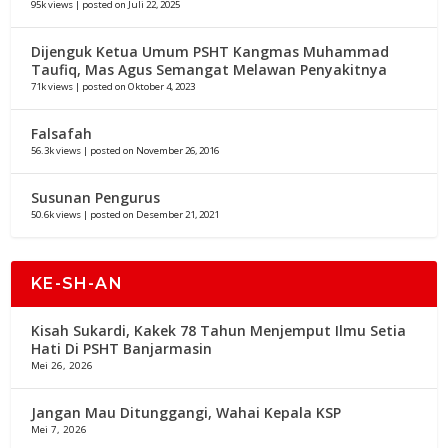
95k views
|
posted on Juli 22, 2025
Dijenguk Ketua Umum PSHT Kangmas Muhammad
Taufiq, Mas Agus Semangat Melawan Penyakitnya
71k views
|
posted on Oktober 4, 2023
Falsafah
56.3k views
|
posted on November 26, 2016
Susunan Pengurus
50.6k views
|
posted on Desember 21, 2021
KE-SH-AN
Kisah Sukardi, Kakek 78 Tahun Menjemput Ilmu Setia
Hati Di PSHT Banjarmasin
Mei 26, 2026
Jangan Mau Ditunggangi, Wahai Kepala KSP
Mei 7, 2026