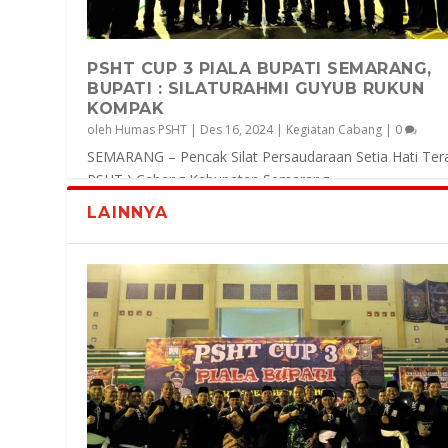
PSHT CUP 3 PIALA BUPATI SEMARANG,
BUPATI : SILATURAHMI GUYUB RUKUN
KOMPAK
oleh
Humas PSHT
|
Des 16, 2024
|
Kegiatan Cabang
|
0
SEMARANG – Pencak Silat Persaudaraan Setia Hati Tera
PSHT ) Cabang Kabupaten Semarang...
LAINNYA