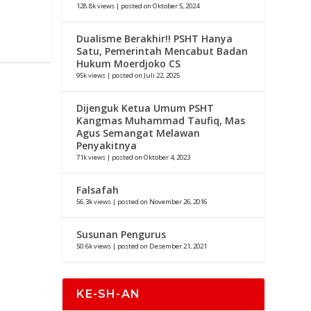
128.8k views
|
posted on Oktober 5, 2024
Dualisme Berakhir!! PSHT Hanya
Satu, Pemerintah Mencabut Badan
Hukum Moerdjoko CS
95k views
|
posted on Juli 22, 2025
Dijenguk Ketua Umum PSHT
Kangmas Muhammad Taufiq, Mas
Agus Semangat Melawan
Penyakitnya
71k views
|
posted on Oktober 4, 2023
Falsafah
56.3k views
|
posted on November 26, 2016
Susunan Pengurus
50.6k views
|
posted on Desember 21, 2021
KE-SH-AN