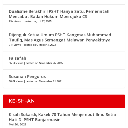
Dualisme Berakhir!! PSHT Hanya Satu, Pemerintah
Mencabut Badan Hukum Moerdjoko CS
95k views
|
posted on Juli 22, 2025
Dijenguk Ketua Umum PSHT Kangmas Muhammad
Taufiq, Mas Agus Semangat Melawan Penyakitnya
71k views
|
posted on Oktober 4, 2023
Falsafah
56.2k views
|
posted on November 26, 2016
Susunan Pengurus
50.6k views
|
posted on Desember 21, 2021
KE-SH-AN
Kisah Sukardi, Kakek 78 Tahun Menjemput Ilmu Setia
Hati Di PSHT Banjarmasin
Mei 26, 2026